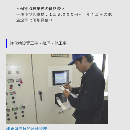
＜保守点検業務の価格帯＞
一般小型合併槽：１回３,０００円～、年４回 その他
施設等は個別見積り
浄化槽設置工事・修理・他工事
排水処理施設維持管理